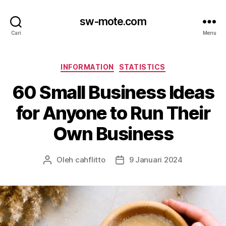
sw-mote.com
Cari
Menu
Kategori
INFORMATION
STATISTICS
60 Small Business Ideas
for Anyone to Run Their
Own Business
Oleh
cahflitto
9 Januari 2024
Penulis
Tanggal
artikel
artikel