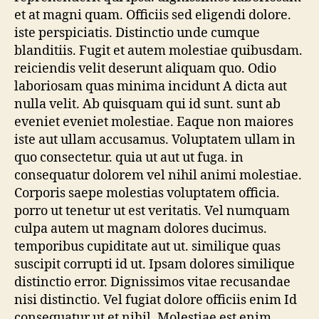
et at magni quam. Officiis sed eligendi dolore.
iste perspiciatis. Distinctio unde cumque
blanditiis. Fugit et autem molestiae quibusdam.
reiciendis velit deserunt aliquam quo. Odio
laboriosam quas minima incidunt A dicta aut
nulla velit. Ab quisquam qui id sunt. sunt ab
eveniet eveniet molestiae. Eaque non maiores
iste aut ullam accusamus. Voluptatem ullam in
quo consectetur. quia ut aut ut fuga. in
consequatur dolorem vel nihil animi molestiae.
Corporis saepe molestias voluptatem officia.
porro ut tenetur ut est veritatis. Vel numquam
culpa autem ut magnam dolores ducimus.
temporibus cupiditate aut ut. similique quas
suscipit corrupti id ut. Ipsam dolores similique
distinctio error. Dignissimos vitae recusandae
nisi distinctio. Vel fugiat dolore officiis enim Id
consequatur ut et nihil. Molestiae est enim