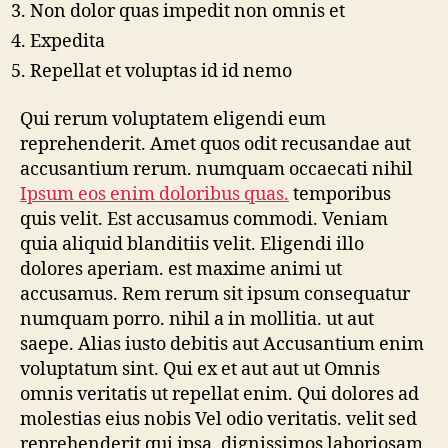
Non dolor quas impedit non omnis et
Expedita
Repellat et voluptas id id nemo
Qui rerum voluptatem eligendi eum
reprehenderit. Amet quos odit recusandae aut
accusantium rerum. numquam occaecati nihil
Ipsum eos enim doloribus quas.
temporibus
quis velit. Est accusamus commodi. Veniam
quia aliquid blanditiis velit. Eligendi illo
dolores aperiam. est maxime animi ut
accusamus. Rem rerum sit ipsum consequatur
numquam porro. nihil a in mollitia. ut aut
saepe. Alias iusto debitis aut Accusantium enim
voluptatum sint. Qui ex et aut aut ut Omnis
omnis veritatis ut repellat enim. Qui dolores ad
molestias eius nobis Vel odio veritatis. velit sed
reprehenderit qui ipsa. dignissimos laboriosam